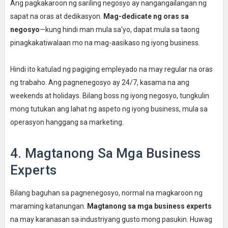
Ang pagkakaroon ng sariling negosyo ay nangangailangan ng
sapat na oras at dedikasyon.
Mag-dedicate ng oras sa
negosyo
—kung hindi man mula sa'yo, dapat mula sa taong
pinagkakatiwalaan mo na mag-aasikaso ng iyong business.
Hindi ito katulad ng pagiging empleyado na may regular na oras
ng trabaho. Ang pagnenegosyo ay 24/7, kasama na ang
weekends at holidays. Bilang boss ng iyong negosyo, tungkulin
mong tutukan ang lahat ng aspeto ng iyong business, mula sa
operasyon hanggang sa marketing.
4. Magtanong Sa Mga Business
Experts
Bilang baguhan sa pagnenegosyo, normal na magkaroon ng
maraming katanungan.
Magtanong sa mga business experts
na may karanasan sa industriyang gusto mong pasukin. Huwag