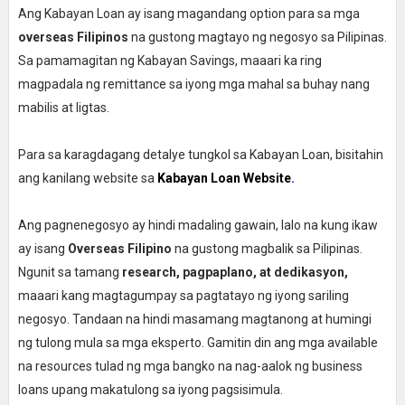
Ang Kabayan Loan ay isang magandang option para sa mga
overseas Filipinos
na gustong magtayo ng negosyo sa Pilipinas.
Sa pamamagitan ng Kabayan Savings, maaari ka ring
magpadala ng remittance sa iyong mga mahal sa buhay nang
mabilis at ligtas.
Para sa karagdagang detalye tungkol sa Kabayan Loan, bisitahin
ang kanilang website sa
Kabayan Loan Website
.
Ang pagnenegosyo ay hindi madaling gawain, lalo na kung ikaw
ay isang
Overseas Filipino
na gustong magbalik sa Pilipinas.
Ngunit sa tamang
research, pagpaplano, at dedikasyon,
maaari kang magtagumpay sa pagtatayo ng iyong sariling
negosyo. Tandaan na hindi masamang magtanong at humingi
ng tulong mula sa mga eksperto. Gamitin din ang mga available
na resources tulad ng mga bangko na nag-aalok ng business
loans upang makatulong sa iyong pagsisimula.