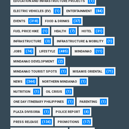
(1)
EDUCATION AND INFRASTRUCTURE PROJECTS
(1)
(84)
ELECTRIC VEHICLES (EV)
ENTERTAINMENT
(318)
(37)
EVENTS
FOOD & DRINKS
(1)
(7)
(31)
FUEL PRICE HIKE
HEALTH
HOTEL
(3)
(1)
INFRASTRUCTURE
INFRASTRUCTURE & MOBILITY
(74)
(485)
(11)
JOBS
LIFESTYLE
MINDANAO
(2)
MINDANAO DEVELOPMENT
(1)
(71)
MINDANAO TOURIST SPOTS
MISAMIS ORIENTAL
(344)
(1)
NEWS
NORTHERN MINDANAO
(1)
(1)
NUTRITION
OIL CRISIS
(1)
(1)
ONE DAY ITINERARY PHILIPPINES
PARENTING
(1)
(4)
PLAZA DIVISORIA
POLICE REPORT
(134)
(17)
PRESS RELEASE
PROMOTIONS