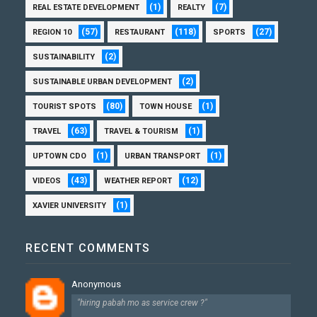
(1)
(7)
REAL ESTATE DEVELOPMENT
REALTY
(57)
(118)
(27)
REGION 10
RESTAURANT
SPORTS
(2)
SUSTAINABILITY
(2)
SUSTAINABLE URBAN DEVELOPMENT
(80)
(1)
TOURIST SPOTS
TOWN HOUSE
(63)
(1)
TRAVEL
TRAVEL & TOURISM
(1)
(1)
UPTOWN CDO
URBAN TRANSPORT
(43)
(12)
VIDEOS
WEATHER REPORT
(1)
XAVIER UNIVERSITY
RECENT COMMENTS
Anonymous
"hiring pabah mo as service crew ?"