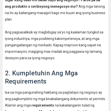
ang produkto o serbisyong inenegosyo mo?
Ang mga tanong
na ito ay kailangang masagot bago mo buuin ang iyong business
plan.
Ang pagsasaliksik ay magbibigay sa'yo ng kaalaman tungkol sa
iyong industriya, mga posibleng kakompetensya, at ang mga
pangangailangan ng merkado. Kapag mayroon kang sapat na
impormasyon, magiging mas madali ang paggawa ng tamang
desisyon para sa iyong negosyo.
2. Kumpletuhin Ang Mga
Requirements
Isa sa mga pangunahing hakbang sa pagtatayo ng negosyo ay
ang pagkompleto ng mga kinakailangang dokumento at permits.
Alamin ang mga
requirements
na kakailanganin tulad ng