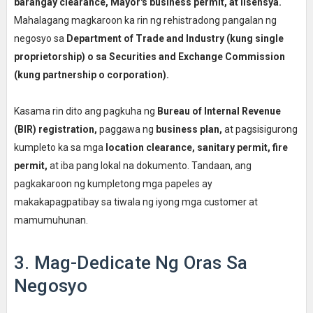
barangay clearance, Mayor's business permit, at lisensya.
Mahalagang magkaroon ka rin ng rehistradong pangalan ng
negosyo sa
Department of Trade and Industry (kung single
proprietorship) o sa Securities and Exchange Commission
(kung partnership o corporation).
Kasama rin dito ang pagkuha ng
Bureau of Internal Revenue
(BIR) registration,
paggawa ng
business plan,
at pagsisigurong
kumpleto ka sa mga
location clearance, sanitary permit, fire
permit,
at iba pang lokal na dokumento. Tandaan, ang
pagkakaroon ng kumpletong mga papeles ay
makakapagpatibay sa tiwala ng iyong mga customer at
mamumuhunan.
3. Mag-Dedicate Ng Oras Sa
Negosyo