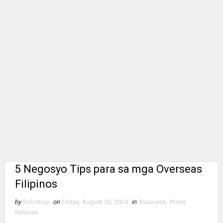
5 Negosyo Tips para sa mga Overseas
Filipinos
by
Robstroy
on
Friday, August 30, 2024
in
Business
,
Press
Release