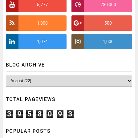
5,777
230,000
1,000
500
1,074
1,000
BLOG ARCHIVE
TOTAL PAGEVIEWS
3
9
5
8
0
9
3
POPULAR POSTS