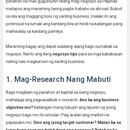
panahon na mas gugustuhin nilang mag-negosyo sa Pilipinas
matapos ang maraming taong pagta-trabaho sa abroad. Bukod
sa sila ang magiging boss ng sariling business, malaki rin ang
potensyal na lumaki ang kanilang kita at hindi na kailangan pang
mahiwalay sa kanilang pamilya.
Maraming bagay ang dapat isaalang-alang bago sumabak sa
negosyo. Narito ang ilang
negosyo tips
para sa mga kababayan
nating nais magkaroon ng sariling business:
1. Mag-Research Nang Mabuti
Bago maglaan ng panahon at kapital sa isang negosyo,
mahalaga ang pagsasaliksik o research.
Ano ba ang business
objective mo?
Kailangan mong tukuyin ang layunin ng iyong
negosyo bago mo ito simulan. Pag-aralan ang market na
papasukin mo.
Sino ang iyong target customer?
Matao ba sa
lugar kung saan mo balak itayo ang negosyo?
Patok pa ba