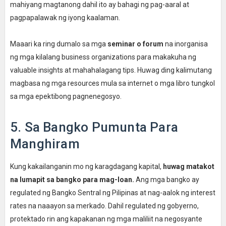
mahiyang magtanong dahil ito ay bahagi ng pag-aaral at
pagpapalawak ng iyong kaalaman.
Maaari ka ring dumalo sa mga
seminar o forum
na inorganisa
ng mga kilalang business organizations para makakuha ng
valuable insights at mahahalagang tips. Huwag ding kalimutang
magbasa ng mga resources mula sa internet o mga libro tungkol
sa mga epektibong pagnenegosyo.
5. Sa Bangko Pumunta Para
Manghiram
Kung kakailanganin mo ng karagdagang kapital,
huwag matakot
na lumapit sa bangko para mag-loan.
Ang mga bangko ay
regulated ng Bangko Sentral ng Pilipinas at nag-aalok ng interest
rates na naaayon sa merkado. Dahil regulated ng gobyerno,
protektado rin ang kapakanan ng mga maliliit na negosyante